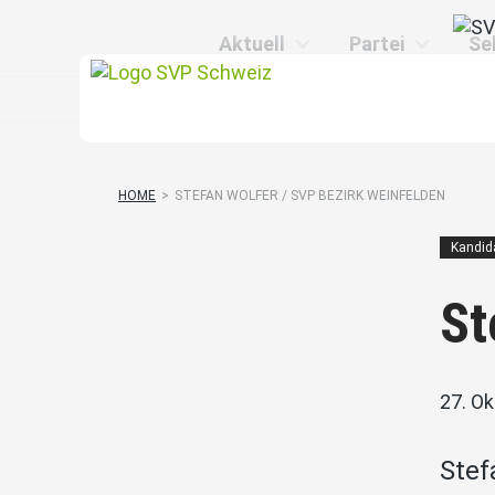
Aktuell
Partei
Se
HOME
>
STEFAN WOLFER / SVP BEZIRK WEINFELDEN
Kandid
St
27. O
Stef