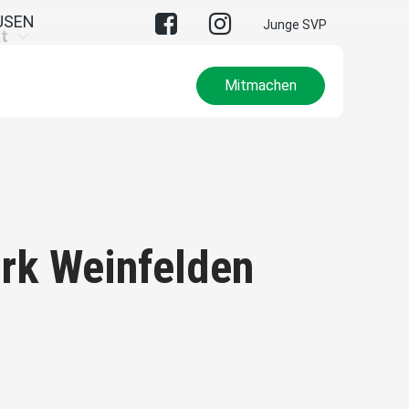
USEN
Junge SVP
t
Mitmachen
irk Weinfelden