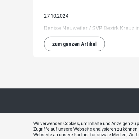
27.10.2024
Denise Neuweiler / SVP Bezirk Kreuzli
zum ganzen Artikel
Kont
Wir verwenden Cookies, um Inhalte und Anzeigen zu p
Zugriffe auf unsere Webseite analysieren zu können
Webseite an unsere Partner für soziale Medien, Wer
SVP Ka