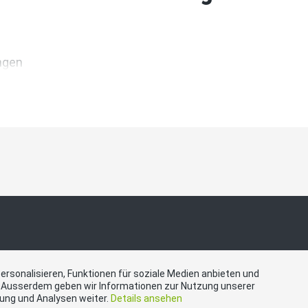
ngen
akt
Social Media
ersonalisieren, Funktionen für soziale Medien anbieten und
. Ausserdem geben wir Informationen zur Nutzung unserer
bung und Analysen weiter.
Details ansehen
nton Schaffhausen,
Besuchen Sie uns bei: