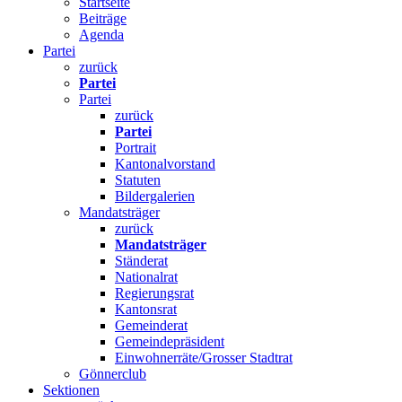
Startseite
Beiträge
Agenda
Partei
zurück
Partei
Partei
zurück
Partei
Portrait
Kantonalvorstand
Statuten
Bildergalerien
Mandatsträger
zurück
Mandatsträger
Ständerat
Nationalrat
Regierungsrat
Kantonsrat
Gemeinderat
Gemeindepräsident
Einwohnerräte/Grosser Stadtrat
Gönnerclub
Sektionen