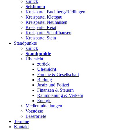
zurück
Sektionen
Kreispartei Buchberg-Rüdlingen
Kreispartei Klettgau
Kreispartei Neuhausen
Kreispartei Reiat
Kreispartei Schaffhausen
Kreispartei Stein
Standpunkte
zurück
Standpunkte
Übersicht
zurück
Übersicht
Familie & Gesellschaft
Bildung
Justiz und Polizei
Finanzen & Steuern
Raumplanung & Verkehr
Energie
Medienmitteilungen
Vorstösse
Leserbriefe
Termine
Kontakt