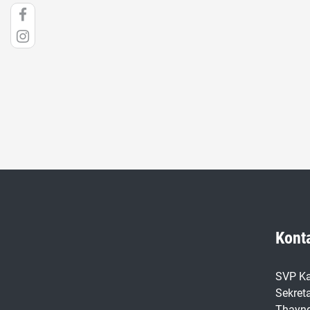
Kont
SVP Ka
Sekreta
Thayn