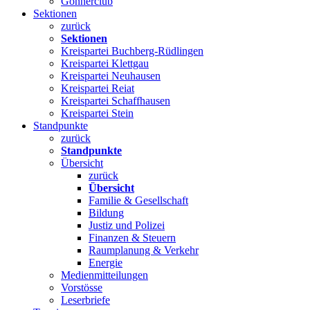
Gönnerclub
Sektionen
zurück
Sektionen
Kreispartei Buchberg-Rüdlingen
Kreispartei Klettgau
Kreispartei Neuhausen
Kreispartei Reiat
Kreispartei Schaffhausen
Kreispartei Stein
Standpunkte
zurück
Standpunkte
Übersicht
zurück
Übersicht
Familie & Gesellschaft
Bildung
Justiz und Polizei
Finanzen & Steuern
Raumplanung & Verkehr
Energie
Medienmitteilungen
Vorstösse
Leserbriefe