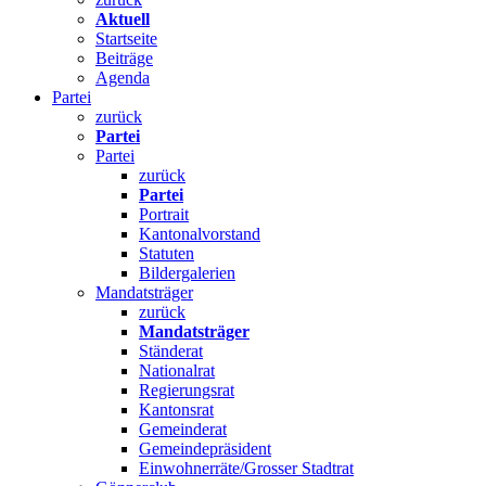
Aktuell
Startseite
Beiträge
Agenda
Partei
zurück
Partei
Partei
zurück
Partei
Portrait
Kantonalvorstand
Statuten
Bildergalerien
Mandatsträger
zurück
Mandatsträger
Ständerat
Nationalrat
Regierungsrat
Kantonsrat
Gemeinderat
Gemeindepräsident
Einwohnerräte/Grosser Stadtrat