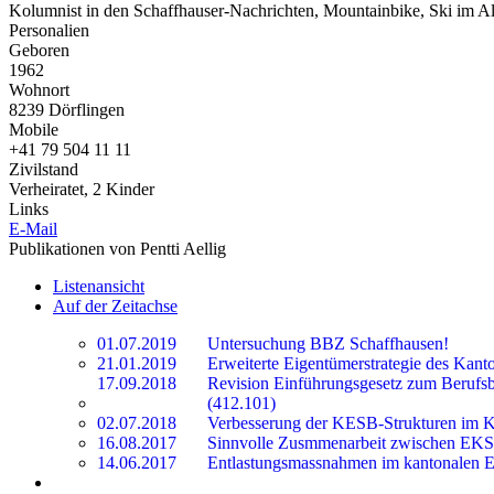
Kolumnist in den Schaffhauser-Nachrichten, Mountainbike, Ski im Al
Personalien
Geboren
1962
Wohnort
8239 Dörflingen
Mobile
+41 79 504 11 11
Zivilstand
Verheiratet, 2 Kinder
Links
E-Mail
Publikationen von Pentti Aellig
Listenansicht
Auf der Zeitachse
01.07.2019
Untersuchung BBZ Schaffhausen!
21.01.2019
Erweiterte Eigentümerstrategie des Kanto
17.09.2018
Revision Einführungsgesetz zum Berufs
(412.101)
02.07.2018
Verbesserung der KESB-Strukturen im K
16.08.2017
Sinnvolle Zusmmenarbeit zwischen E
14.06.2017
Entlastungsmassnahmen im kantonalen E